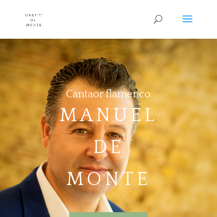
Cantaor flamenco
MANUEL
DE
MONTE