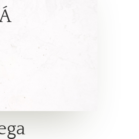
EÁ
lega